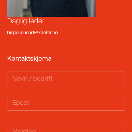
Daglig leder
birger.susort@kaefer.no
Kontaktskjema
Navn
/
bedrift
Email
Melding