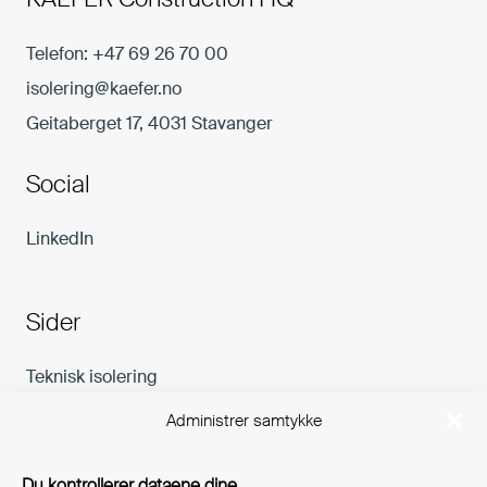
Telefon:
+47 69 26 70 00
isolering@kaefer.no
Geitaberget 17, 4031 Stavanger
Social
LinkedIn
Sider
Teknisk isolering
Karriere
Administrer samtykke
Aktuelt
Bærekraft
Du kontrollerer dataene dine