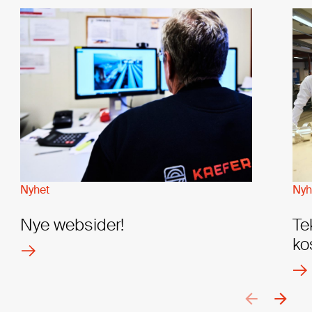
Nyhet
Nyh
Nye websider!
Te
ko
arrow_back
arrow_forward