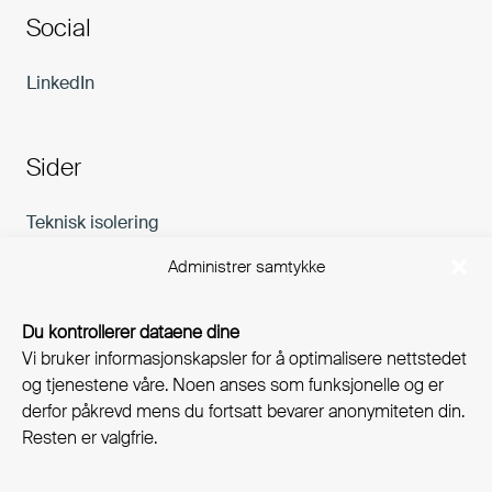
Social
LinkedIn
Sider
Teknisk isolering
Karriere
Administrer samtykke
Aktuelt
Bærekraft
Du kontrollerer dataene dine
Vi bruker informasjonskapsler for å optimalisere nettstedet
Kontakt
og tjenestene våre. Noen anses som funksjonelle og er
derfor påkrevd mens du fortsatt bevarer anonymiteten din.
Nyhetsbrev
Resten er valgfrie.
Email