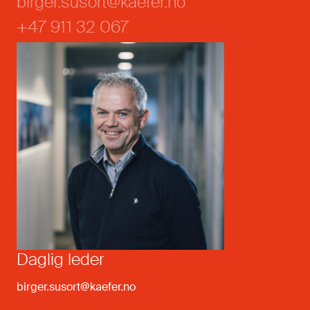
birger.susort@kaefer.no
+47 911 32 067
Daglig leder
birger.susort@kaefer.no