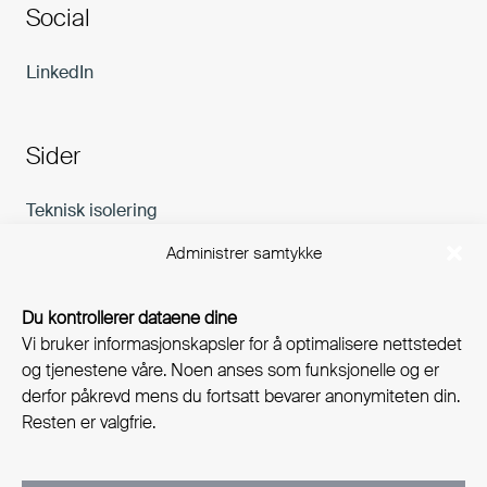
Social
LinkedIn
Sider
Teknisk isolering
Karriere
Administrer samtykke
Aktuelt
Bærekraft
Du kontrollerer dataene dine
Vi bruker informasjonskapsler for å optimalisere nettstedet
Kontakt
og tjenestene våre. Noen anses som funksjonelle og er
derfor påkrevd mens du fortsatt bevarer anonymiteten din.
Nyhetsbrev
Resten er valgfrie.
Email