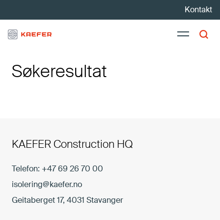
Kontakt
Søkeresultat
Teknisk isolering
Karriere
Aktuelt
KAEFER Construction HQ
Telefon:
+47 69 26 70 00
Bærekraft
isolering@kaefer.no
Geitaberget 17, 4031 Stavanger